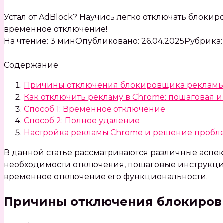
Устал от AdBlock? Научись легко отключать блок
временное отключение!
На чтение:
3 мин
Опубликовано:
26.04.2025
Рубрика:
Содержание
Причины отключения блокировщика реклам
Как отключить рекламу в Chrome: пошаговая 
Способ 1: Временное отключение
Способ 2: Полное удаление
Настройка рекламы Chrome и решение пробл
В данной статье рассматриваются различные аспе
необходимости отключения‚ пошаговые инструкци
временное отключение его функциональности.
Причины отключения блокиров