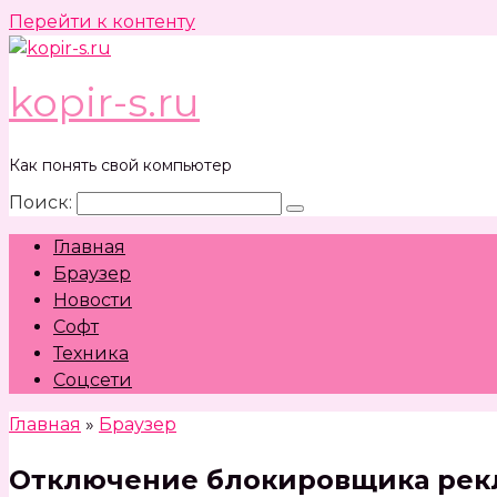
Перейти к контенту
kopir-s.ru
Как понять свой компьютер
Поиск:
Главная
Браузер
Новости
Софт
Техника
Соцсети
Главная
»
Браузер
Отключение блокировщика рекл