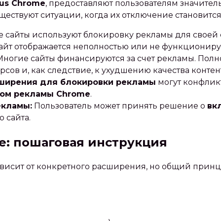
lus Chrome
‚ предоставляют пользователям значите
ществуют ситуации‚ когда их отключение становится
 сайты используют блокировку рекламы для своей 
сайт отображается неполностью или не функционир
ногие сайты финансируются за счет рекламы. Пол
ов и‚ как следствие‚ к ухудшению качества контент
ширения для блокировки рекламы
могут конфлик
ом рекламы Chrome
.
екламы:
Пользователь может принять решение о
вк
 сайта.
e: пошаговая инструкция
исит от конкретного расширения‚ но общий принц