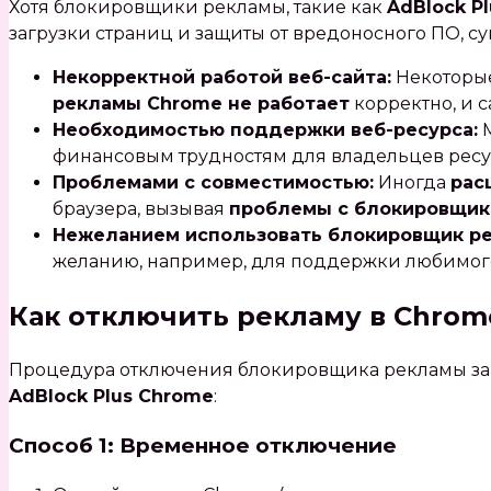
Хотя блокировщики рекламы‚ такие как
AdBlock P
загрузки страниц и защиты от вредоносного ПО‚ су
Некорректной работой веб-сайта:
Некоторые
рекламы Chrome не работает
корректно‚ и 
Необходимостью поддержки веб-ресурса:
М
финансовым трудностям для владельцев ресурс
Проблемами с совместимостью:
Иногда
рас
браузера‚ вызывая
проблемы с блокировщик
Нежеланием использовать блокировщик р
желанию‚ например‚ для поддержки любимого
Как отключить рекламу в Chrom
Процедура отключения блокировщика рекламы зав
AdBlock Plus Chrome
:
Способ 1: Временное отключение