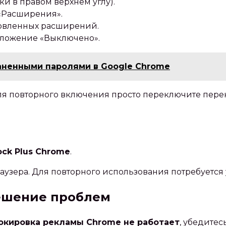
и в правом верхнем углу).
«Расширения».
новленных расширений.
оложение «Выключено».
аненными паролями в Google Chrome
я повторного включения просто переключите перек
ock Plus Chrome
.
узера. Для повторного использования потребуется у
ешение проблем
окировка рекламы Chrome не работает
‚ убедитес