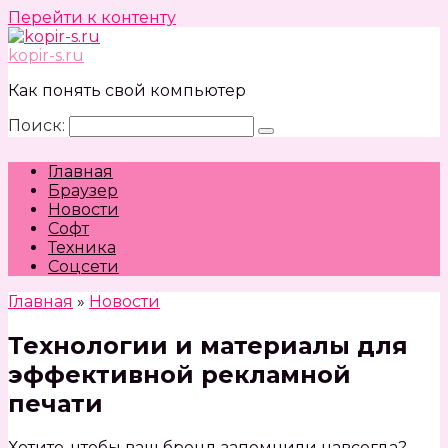
Перейти к контенту
kopir-s.ru
Как понять свой компьютер
Поиск:
Главная
Браузер
Новости
Софт
Техника
Соцсети
Главная
»
Новости
Технологии и материалы для
эффективной рекламной
печати
Хотите, чтобы ваш бренд запомнили навсегда?