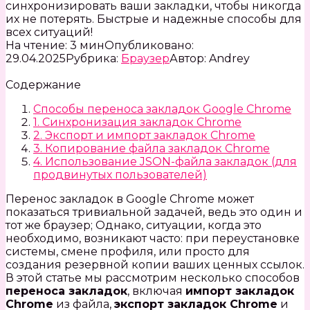
синхронизировать ваши закладки, чтобы никогда
их не потерять. Быстрые и надежные способы для
всех ситуаций!
На чтение:
3 мин
Опубликовано:
29.04.2025
Рубрика:
Браузер
Автор:
Andrey
Содержание
Способы переноса закладок Google Chrome
1. Синхронизация закладок Chrome
2. Экспорт и импорт закладок Chrome
3. Копирование файла закладок Chrome
4. Использование JSON-файла закладок (для
продвинутых пользователей)
Перенос закладок в Google Chrome может
показаться тривиальной задачей, ведь это один и
тот же браузер; Однако, ситуации, когда это
необходимо, возникают часто: при переустановке
системы, смене профиля, или просто для
создания резервной копии ваших ценных ссылок.
В этой статье мы рассмотрим несколько способов
переноса закладок
, включая
импорт закладок
Chrome
из файла,
экспорт закладок Chrome
и