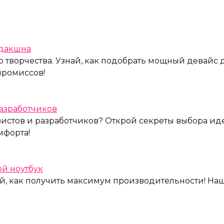
одакшна
о творчества. Узнай, как подобрать мощный девайс 
промиссов!
разработчиков
истов и разработчиков? Открой секреты выбора иде
мфорта!
й ноутбук
й, как получить максимум производительности! Наш