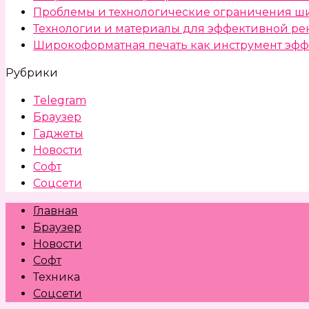
Проблемы и технологические ограничения ш
Технологии и материалы для эффективной ре
Широкоформатная печать как инструмент эфф
Рубрики
Telegram
Браузер
Гаджеты
Новости
Софт
Соцсети
Главная
Браузер
Новости
Софт
Техника
Соцсети