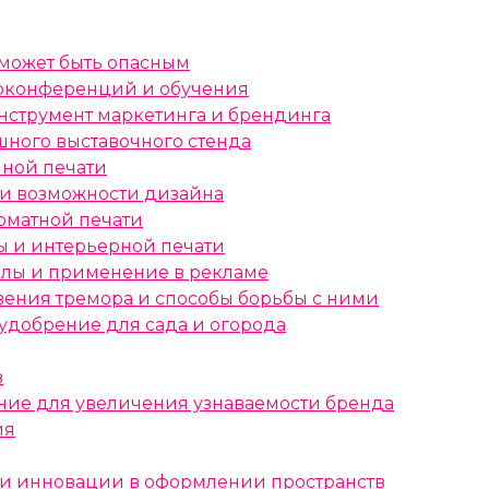
 может быть опасным
еоконференций и обучения
нструмент маркетинга и брендинга
ного выставочного стенда
мной печати
 и возможности дизайна
рматной печати
ы и интерьерной печати
алы и применение в рекламе
вения тремора и способы борьбы с ними
удобрение для сада и огорода
в
ние для увеличения узнаваемости бренда
ия
 и инновации в оформлении пространств