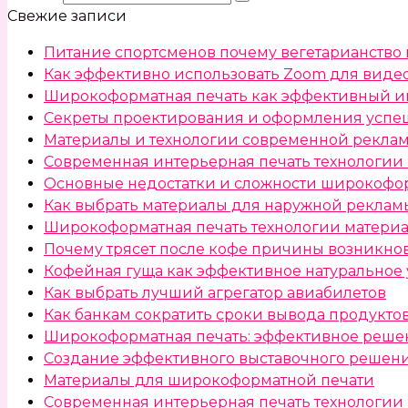
Свежие записи
Питание спортсменов почему вегетарианство
Как эффективно использовать Zoom для вид
Широкоформатная печать как эффективный и
Секреты проектирования и оформления успеш
Материалы и технологии современной рекла
Современная интерьерная печать технологии
Основные недостатки и сложности широкофо
Как выбрать материалы для наружной реклам
Широкоформатная печать технологии матери
Почему трясет после кофе причины возникно
Кофейная гуща как эффективное натуральное 
Как выбрать лучший агрегатор авиабилетов
Как банкам сократить сроки вывода продукто
Широкоформатная печать: эффективное реше
Создание эффективного выставочного решен
Материалы для широкоформатной печати
Современная интерьерная печать технологии