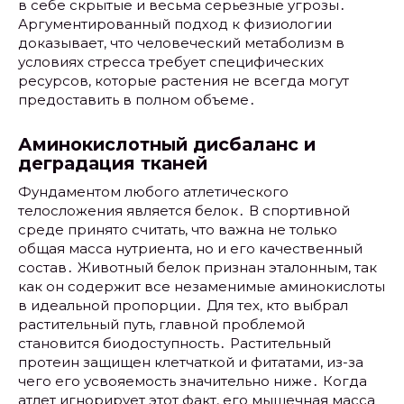
в себе скрытые и весьма серьезные угрозы․
Аргументированный подход к физиологии
доказывает, что человеческий метаболизм в
условиях стресса требует специфических
ресурсов, которые растения не всегда могут
предоставить в полном объеме․
Аминокислотный дисбаланс и
деградация тканей
Фундаментом любого атлетического
телосложения является белок․ В спортивной
среде принято считать, что важна не только
общая масса нутриента, но и его качественный
состав․ Животный белок признан эталонным, так
как он содержит все незаменимые аминокислоты
в идеальной пропорции․ Для тех, кто выбрал
растительный путь, главной проблемой
становится биодоступность․ Растительный
протеин защищен клетчаткой и фитатами, из-за
чего его усвояемость значительно ниже․ Когда
атлет игнорирует этот факт, его мышечная масса