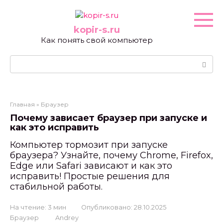
Перейти
к
контенту
kopir-s.ru
Как понять свой компьютер
Поиск:
Главная
»
Браузер
Почему зависает браузер при запуске и
как это исправить
Компьютер тормозит при запуске
браузера? Узнайте, почему Chrome, Firefox,
Edge или Safari зависают и как это
исправить! Простые решения для
стабильной работы.
На чтение:
3 мин
Опубликовано:
28.10.2025
Браузер
Andrey