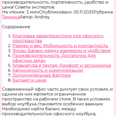
производительность, портативность, удобство и
цена! Советы экспертов.
На чтение:
3 мин
Опубликовано:
05.11.2025
Рубрика:
Техника
Автор:
Andrey
Содержание
Ключевые характеристики для офисного
пространства
Размер и вес: Мобильность и компактность
Экран: Баланс между размером и удобством
Производительность: Достаточно для
офисных задач
Клавиатура и тачпад: Комфорт и эргономика
Автономность и коммуникации
Дополнительные факторы
Бюджет и цена
Современный офис часто диктует свои условия, и
одним из них является ограниченное
пространство на рабочем столе. В таких условиях
выбор ноутбука становится особенно важным.
Необходимо найти баланс между
производительностью офисного ноутбука,