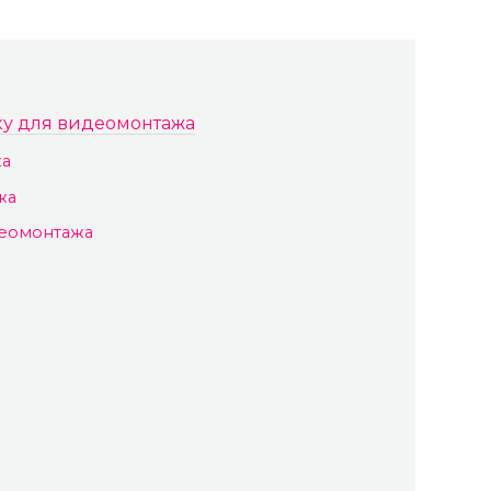
ку для видеомонтажа
жа
жа
деомонтажа