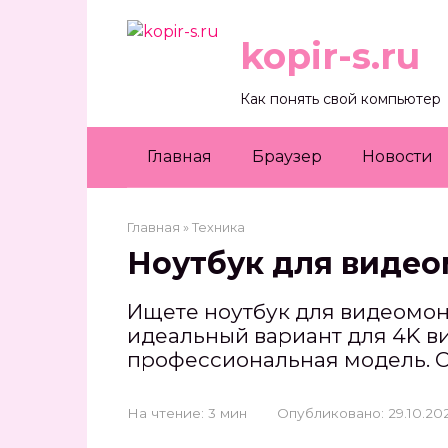
Перейти
к
kopir-s.ru
контенту
Как понять свой компьютер
Главная
Браузер
Новости
Главная
»
Техника
Ноутбук для виде
Ищете ноутбук для видеомонт
идеальный вариант для 4K ви
профессиональная модель. С
На чтение:
3 мин
Опубликовано:
29.10.20