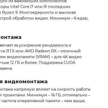
дин из важнейших компонентов.
ы Intel Core i7 или i9 последних
 Ryzen 9. Многоядерность и высокая
ыстрой обработки видео. Минимум – 6 ядер,
монтажа
вечает за ускорение рендеринга и
rce RTX или AMD Radeon RX – отличный
ъем видеопамяти (VRAM) – для 4K видео
лучше 12 ГБ и более. Поддержка CUDA
важна.
ля видеомонтажа
нтажа напрямую влияет на скорость работы
проектами. Минимум – 16 ГБ, оптимально –
е частота оперативной памяти – чем выше,