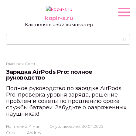
Перейти
к
контенту
kopir-s.ru
Как понять свой компьютер
Поиск:
Главная
»
Софт
Зарядка AirPods Pro: полное
руководство
Полное руководство по зарядке AirPods
Pro: проверка уровня заряда, решение
проблем и советы по продлению срока
службы батареи. Забудьте о разряженных
наушниках!
На чтение:
4 мин
Опубликовано:
30.04.2025
Софт
Andrey