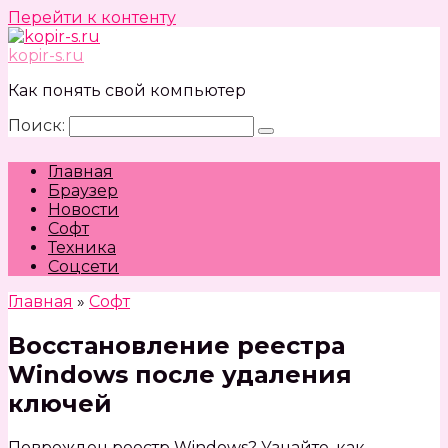
Перейти к контенту
kopir-s.ru
Как понять свой компьютер
Поиск:
Главная
Браузер
Новости
Софт
Техника
Соцсети
Главная
»
Софт
Восстановление реестра
Windows после удаления
ключей
Поврежден реестр Windows? Узнайте, как