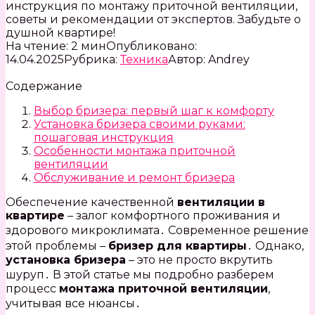
инструкция по монтажу приточной вентиляции,
советы и рекомендации от экспертов. Забудьте о
душной квартире!
На чтение:
2 мин
Опубликовано:
14.04.2025
Рубрика:
Техника
Автор:
Andrey
Содержание
Выбор бризера: первый шаг к комфорту
Установка бризера своими руками:
пошаговая инструкция
Особенности монтажа приточной
вентиляции
Обслуживание и ремонт бризера
Обеспечение качественной
вентиляции в
квартире
– залог комфортного проживания и
здорового микроклимата․ Современное решение
этой проблемы –
бризер для квартиры
․ Однако,
установка бризера
– это не просто вкрутить
шуруп․ В этой статье мы подробно разберем
процесс
монтажа приточной вентиляции
,
учитывая все нюансы․