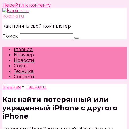
Перейти к контенту
kopir-s.ru
Как понять свой компьютер
Поиск:
Главная
Браузер
Новости
Софт
Техника
Соцсети
Главная
»
Гаджеты
Как найти потерянный или
украденный iPhone с другого
iPhone
Потеряли iPhone? Не паникуйте! Узнайте, как